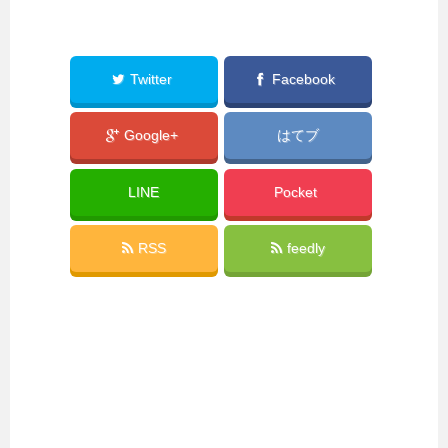
Twitter
Facebook
Google+
はてブ
LINE
Pocket
RSS
feedly