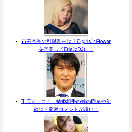
市來杏香の引退理由は？E-girlsとFlower
を卒業してErieはDJに！
千原ジュニア、結婚相手の嫁の職業や年
齢は？発表コメントが凄い！