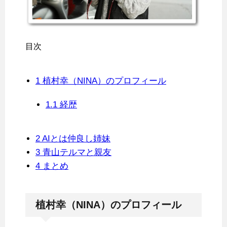
目次
1
植村幸（NINA）のプロフィール
1.1
経歴
2
AIとは仲良し姉妹
3
青山テルマと親友
4
まとめ
植村幸（NINA）のプロフィール