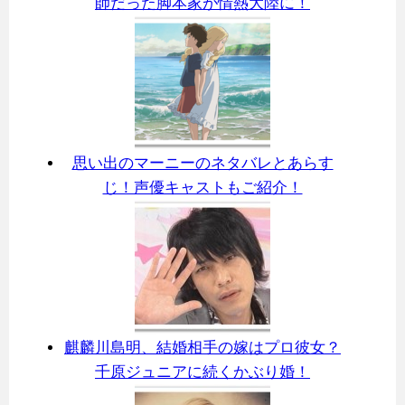
師だった脚本家が情熱大陸に！
思い出のマーニーのネタバレとあらす
じ！声優キャストもご紹介！
麒麟川島明、結婚相手の嫁はプロ彼女？
千原ジュニアに続くかぶり婚！