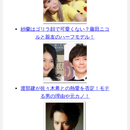
紗蘭はゴリラ顔で可愛くない？藤田ニコ
ルと親友のハーフモデル！
渡部建が佐々木希との熱愛を否定！モテ
る男の理由や元カノ！