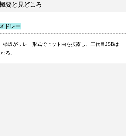
」概要と見どころ
別メドレー
木坂、欅坂がリレー形式でヒット曲を披露し、三代目JSBは一
くれる。