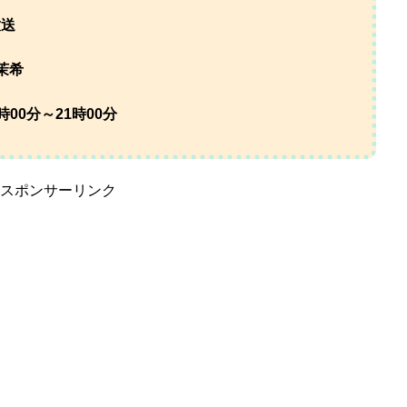
放送
茉希
時00分～21時00分
スポンサーリンク