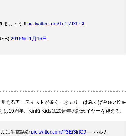
ましょう!!!
pic.twitter.com/Tn1IZIXFGL
JSB)
2016年11月16日
迎えるアーティストが多く、きゃりーぱみゅぱみゅとKis-
は10周年、KinKi Kidsは20周年の記念イヤーを迎える。
剛さんに生電話②
pic.twitter.com/P3Ej3IrtC9
— ハルカ