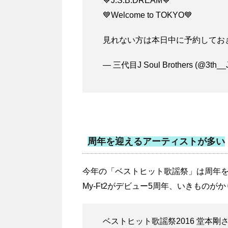
💙J.S.B.DREAM💙
💙Welcome to TOKYO💙
見れない方は本日中に予約しておき
— 三代目J Soul Brothers (@3th__
周年を迎えるアーティストが多い
今年の「ベストヒット歌謡祭」は周年を
My-Ft2がデビュー5周年、いきものがかり
ベストヒット歌謡祭2016 堂本