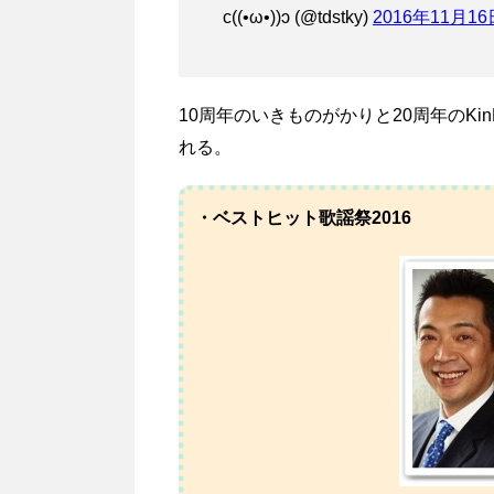
c((•ω•))ɔ (@tdstky)
2016年11月16
10周年のいきものがかりと20周年のKinKi
れる。
・ベストヒット歌謡祭2016