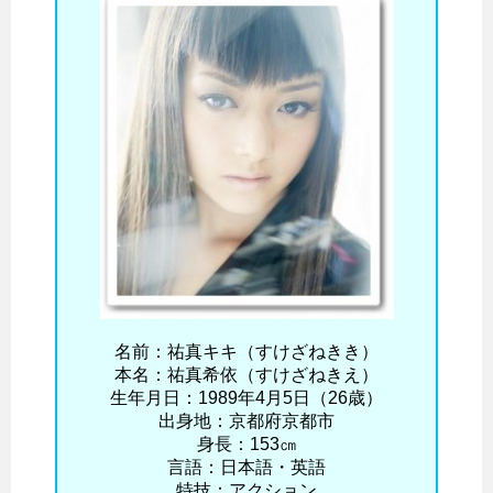
名前：祐真キキ（すけざねきき）
本名：祐真希依（すけざねきえ）
生年月日：1989年4月5日（26歳）
出身地：京都府京都市
身長：153㎝
言語：日本語・英語
特技：アクション