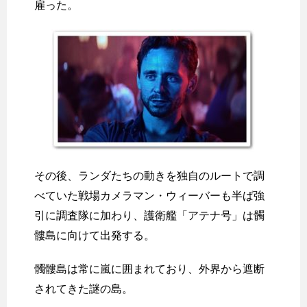
雇った。
その後、ランダたちの動きを独自のルートで調
べていた戦場カメラマン・ウィーバーも半ば強
引に調査隊に加わり、護衛艦「アテナ号」は髑
髏島に向けて出発する。
髑髏島は常に嵐に囲まれており、外界から遮断
されてきた謎の島。