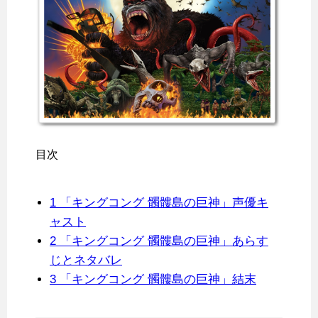
目次
1
「キングコング 髑髏島の巨神」声優キ
ャスト
2
「キングコング 髑髏島の巨神」あらす
じとネタバレ
3
「キングコング 髑髏島の巨神」結末