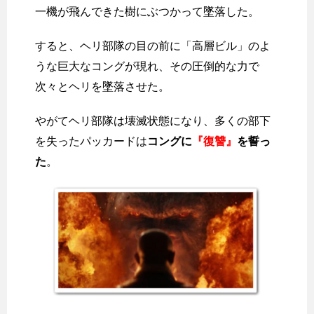
一機が飛んできた樹にぶつかって墜落した。
すると、ヘリ部隊の目の前に「高層ビル」のよ
うな巨大なコングが現れ、その圧倒的な力で
次々とヘリを墜落させた。
やがてヘリ部隊は壊滅状態になり、多くの部下
を失ったパッカードは
コングに
『復讐』
を誓っ
た
。