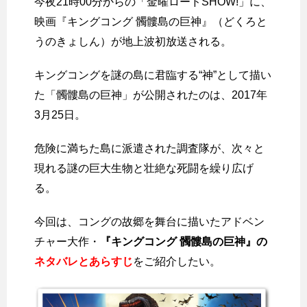
今夜21時00分からの「金曜ロードSHOW!」に、
映画『キングコング 髑髏島の巨神』（どくろと
うのきょしん）が地上波初放送される。
キングコングを謎の島に君臨する“神”として描い
た「髑髏島の巨神」が公開されたのは、2017年
3月25日。
危険に満ちた島に派遣された調査隊が、次々と
現れる謎の巨大生物と壮絶な死闘を繰り広げ
る。
今回は、コングの故郷を舞台に描いたアドベン
チャー大作・
『キングコング 髑髏島の巨神』の
ネタバレとあらすじ
をご紹介したい。