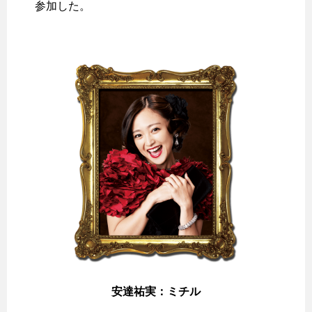
参加した。
安達祐実：ミチル