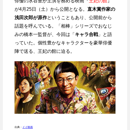
俳優の水谷豊が主演を務める映画『
王妃の館
』
が4月25日（土）から公開となる。
直木賞作家の
浅田次郎が原作
ということもあり、公開前から
話題を呼んでいる。「相棒」シリーズでおなじ
みの橋本一監督が、今回は「
キャラ合戦
」と語
っていた。個性豊かなキャラクターを豪華俳優
陣で送る、王妃の館に迫る。
出典：
イイ映画