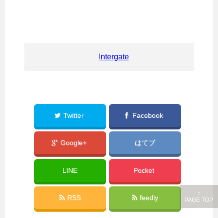
Intergate
Twitter
Facebook
Google+
はてブ
LINE
Pocket
↑
RSS
feedly
PAGE TOP