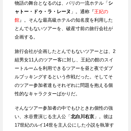
物語の舞台となるのは、パリの一流ホテル「
シ
ャトー・ドゥ・ラ・レーヌ
」。通称『
王妃の
館
』。そんな最高級ホテルの知名度を利用した
とんでもないツアーを、破産寸前の旅行会社が
企画する。
旅行会社が企画したとんでもないツアーとは、2
組男女11人のツアー客に対し、王妃の館のスイ
ートルームを利用できるツアーを昼と夜でダブ
ルブッキングするという作戦だった。そしてそ
のツアー参加者達もそれぞれに問題を抱える個
性的なキャラクターばかりだ。
そんなツアー参加者の中でもひときわ個性の強
い、水谷豊演じる主人公「
北白川右京
」。彼は
17世紀のルイ14世を主人公にした小説を執筆す