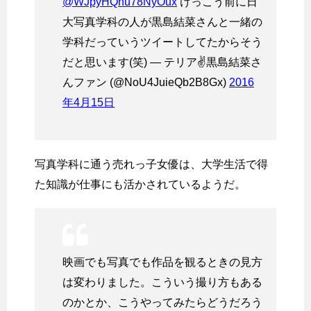
@WJpyHQhu78NyOux
けっこう前に日
大写真学科の人が黒島結菜さんと一緒の
学科だっていうツイートしてたからそう
だと思います(笑) — テリア✌黒島結菜さ
んファン (@NoU4JuieQb2B8Gx)
2016
年4月15日
写真学科に通う売れっ子女優は、大学生活で得
た知識が仕事にも活かされているようだ。
映画でも写真でも作品を観るときの見方
は変わりました。こういう撮り方もある
のかとか、こうやってみたらどうだろう