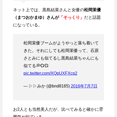
ネット上では、黒島結菜さんと女優の
松岡茉優
（まつおかまゆ）さんが
「そっくり」
だと話題
になっている。
松岡茉優ブームがようやっと落ち着いて
きた。それにしても松岡茉優って、石原
さとみにも似てるし黒島結菜ちゃんにも
似てる💭💞💞
pic.twitter.com/XQpUXFXcp2
— ▷▷みか (@bnd8165)
2016年7月7日
お2人とも当然美人だが、比べてみると確かに雰
囲気が似ている。