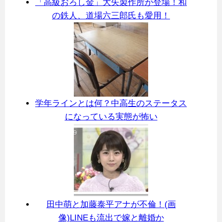
「高級おろし金」大矢製作所が登場！和
の鉄人、道場六三郎氏も愛用！
学年ラインとは何？中高生のステータス
になっている実態が怖い
田中萌と加藤泰平アナが不倫！(画
像)LINEも流出で嫁と離婚か