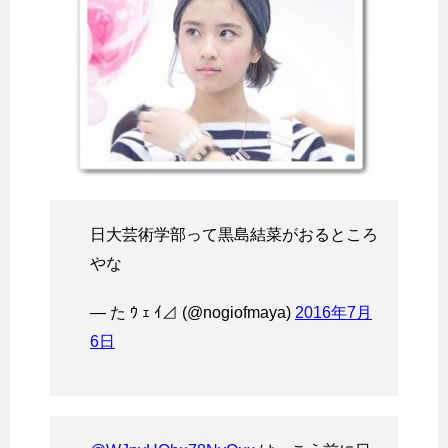
日大芸術学部って黒島結菜がおるところ
やな
— た ｳ ｪ ｲ⊿ (@nogiofmaya)
2016年7月
6日