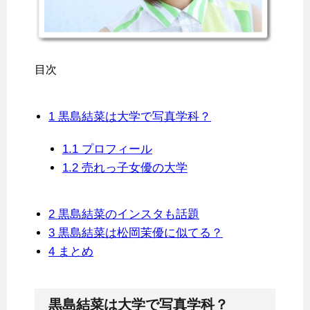
目次
1
黒島結菜は大学で写真学科？
1.1
プロフィール
1.2
売れっ子女優の大学
2
黒島結菜のインスタも話題
3
黒島結菜は松岡茉優に似てる？
4
まとめ
黒島結菜は大学で写真学科？