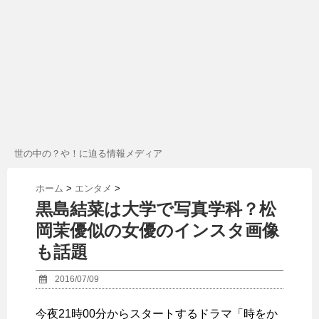
世の中の？や！に迫る情報メディア
ホーム
>
エンタメ
>
黒島結菜は大学で写真学科？松
岡茉優似の女優のインスタ画像
も話題
2016/07/09
今夜21時00分からスタートするドラマ「時をか