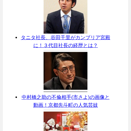
タニタ社長、谷田千里がカンブリア宮殿
に！３代目社長の経歴とは？
中村橋之助の不倫相手(市さよ)の画像と
動画！京都先斗町の人気芸妓