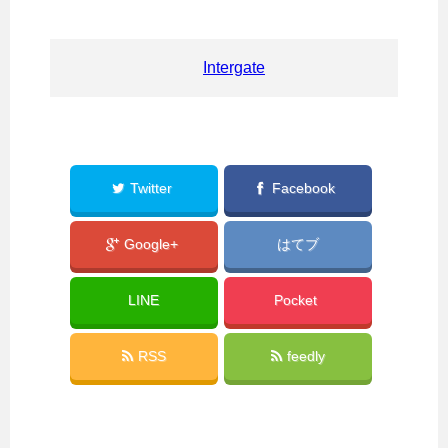
Intergate
Twitter
Facebook
Google+
はてブ
LINE
Pocket
RSS
feedly