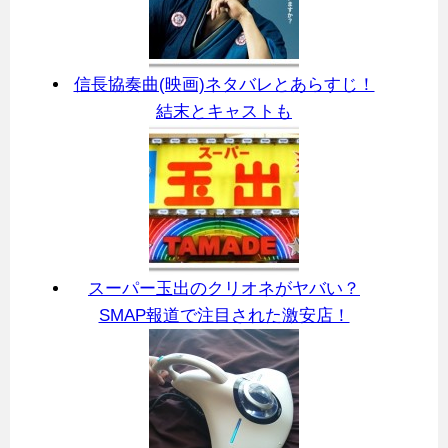
信長協奏曲(映画)ネタバレとあらすじ！
結末とキャストも
スーパー玉出のクリオネがヤバい？
SMAP報道で注目された激安店！