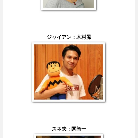
ジャイアン：木村昴
スネ夫：関智一