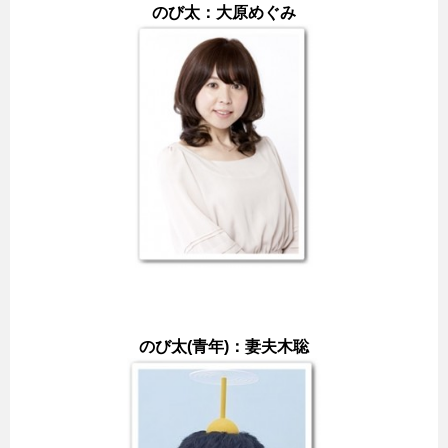
のび太：大原めぐみ
のび太(青年)：妻夫木聡