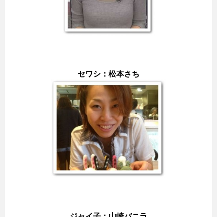
セワシ：松本さち
ジャイ子：山崎バニラ