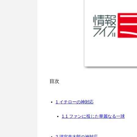
目次
1
イチローの神対応
1.1
ファンに投じた華麗なる一球
2
清宮幸太郎の神対応