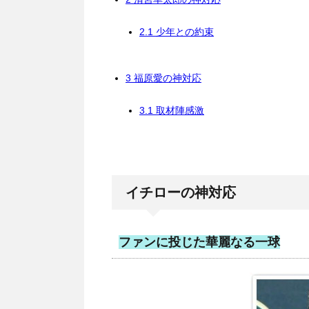
2.1
少年との約束
3
福原愛の神対応
3.1
取材陣感激
イチローの神対応
ファンに投じた華麗なる一球